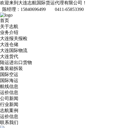
欢迎来到大连志航国际货运代理有限公司！
陈经理：15840696499
0411-65853390
首页
关于志航
业务介绍
大连报关报检
大连仓储
大连国际物流
大连货代
陆运进出口货物
集装箱拆装
国际空运
国际海运
航线信息
运价信息
公司新闻
行业新闻
志航案例
运价信息
联系我们