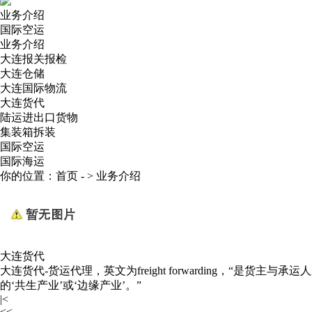
业务介绍
国际空运
业务介绍
大连报关报检
大连仓储
大连国际物流
大连货代
陆运进出口货物
集装箱拆装
国际空运
国际海运
你的位置：
首页
- >
业务介绍
大连货代
大连货代-货运代理，英文为freight forwarding，
的‘共生产业’或‘边缘产业’。”
|<
<<