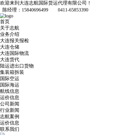
欢迎来到大连志航国际货运代理有限公司！
陈经理：15840696499
0411-65853390
首页
关于志航
业务介绍
大连报关报检
大连仓储
大连国际物流
大连货代
陆运进出口货物
集装箱拆装
国际空运
国际海运
航线信息
运价信息
公司新闻
行业新闻
志航案例
运价信息
联系我们